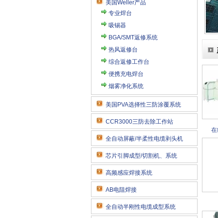
美国Weller产品
专业焊台
吸锡器
BGA/SMT返修系统
热风返修台
综合返修工作台
便携充电焊台
烟雾净化系统
美国PVA选择性三防涂覆系统
CCR3000三防去除工作站
在
全自动屏蔽/半柔性电缆剥头机
芯片引脚成型/切割机、系统
高频感应焊接系统
AB电阻焊接
全自动半刚性电缆成型系统